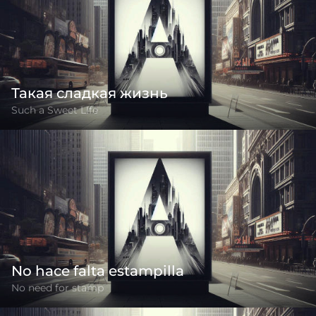
Такая сладкая жизнь
Such a Sweet LIfe
No hace falta estampilla
No need for stamp