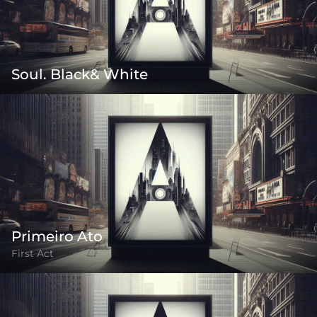
Soul. Black& White
Primeiro Ato
First Act