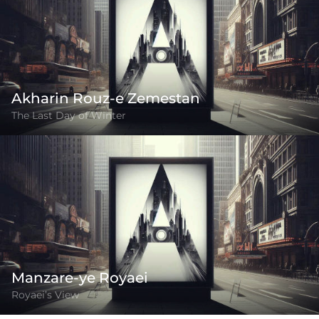
Akharin Rouz-e Zemestan
The Last Day of Winter
Manzare-ye Royaei
Royaei’s View