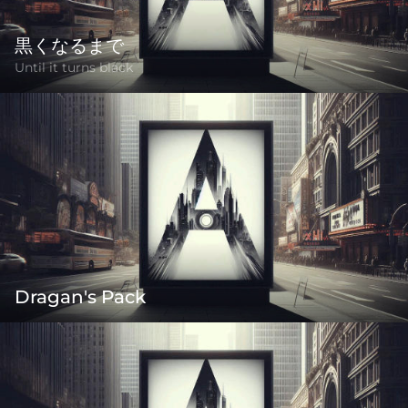
黒くなるまで
Until it turns black
Dragan's Pack