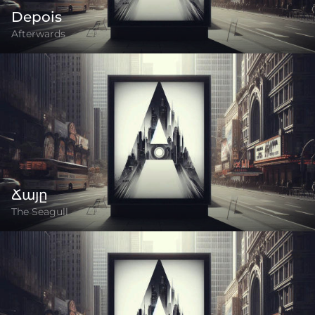
Depois
Afterwards
Ճայը
The Seagull