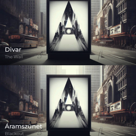
Divar
The Wall
Áramszünet
Blackout