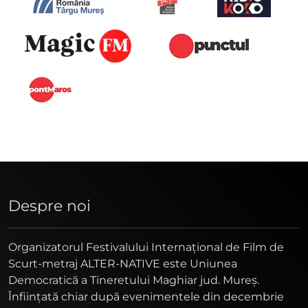
Despre noi
Organizatorul Festivalului Internaţional de Film de
Scurt-metraj ALTER-NATIVE este Uniunea
Democratică a Tineretului Maghiar jud. Mureş.
Înfiinţată chiar după evenimentele din decembrie