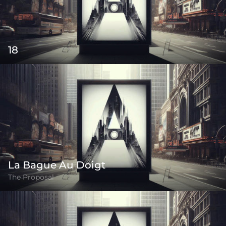
18
La Bague Au Doigt
The Proposal