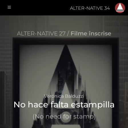
ALTER-NATIVE 34
ALTER-NATIVE 27 /
Filme înscrise
Verónica Balduzzi
No hace falta estampilla
(No need for stamp)