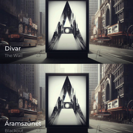
Divar
The Wall
Áramszünet
Blackout