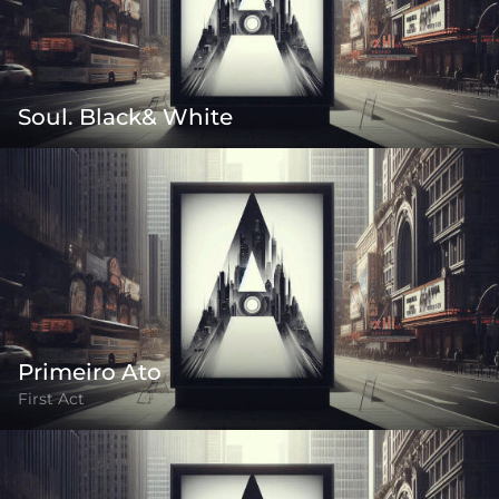
Soul. Black& White
Primeiro Ato
First Act