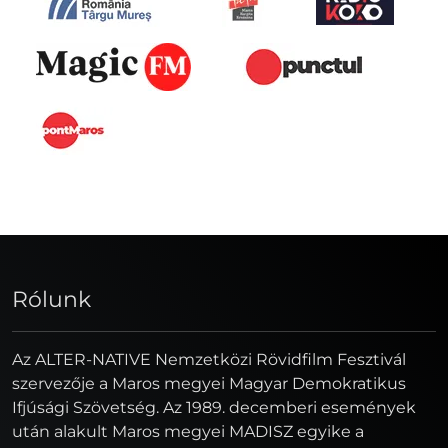
Rólunk
Az ALTER-NATIVE Nemzetközi Rövidfilm Fesztivál
szervezője a Maros megyei Magyar Demokratikus
Ifjúsági Szövetség. Az 1989. decemberi események
után alakult Maros megyei MADISZ egyike a