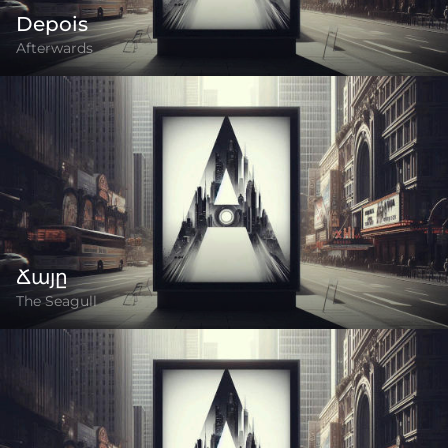
Depois
Afterwards
Ճայը
The Seagull