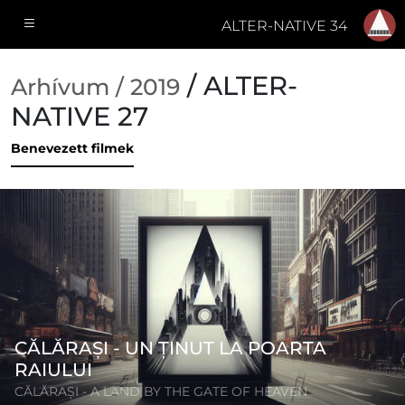
ALTER-NATIVE 34
/ ALTER-
Arhívum / 2019
NATIVE 27
Benevezett filmek
CĂLĂRAȘI - UN ȚINUT LA POARTA
RAIULUI
CĂLĂRAȘI - A LAND BY THE GATE OF HEAVEN