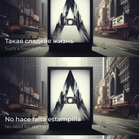
Такая сладкая жизнь
Such a Sweet LIfe
No hace falta estampilla
No need for stamp