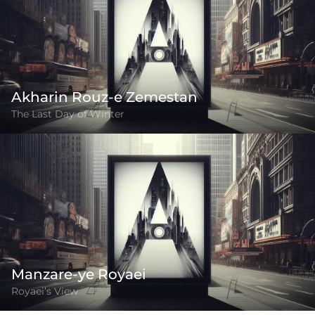
Akharin Rouz-e Zemestan
The Last Day of Winter
Manzare-ye Royaei
Royaei’s View