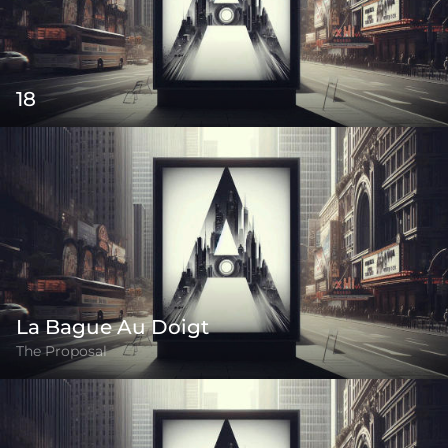
18
La Bague Au Doigt
The Proposal