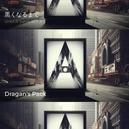
黒くなるまで
Until it turns black
Dragan's Pack