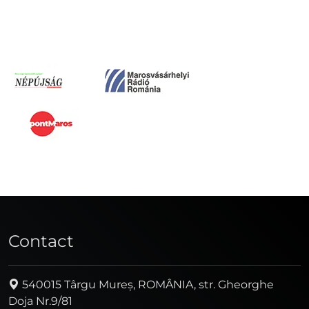
Contact
540015 Târgu Mureș, ROMÂNIA, str. Gheorghe
Doja Nr.9/81