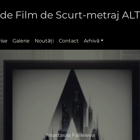
al de Film de Scurt-metraj A
rise
Galerie
Noutăţi
Contact
Arhivă
Anastasiia Falileieva