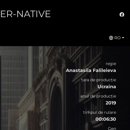
LTER-NATIVE
RO
regie
Anastasiia Falileieva
țara de producție
Ucraina
anul de producție
2019
timpul de rulare
00:06:30
Gen