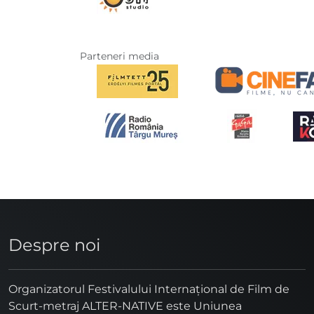
Parteneri media
Despre noi
Organizatorul Festivalului Internaţional de Film de
Scurt-metraj ALTER-NATIVE este Uniunea