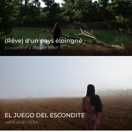
(Rêve) d'un pays éloingné
(Dream) of a distant land
EL JUEGO DEL ESCONDITE
HIDE AND SEEK