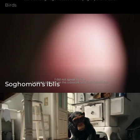
Birds
Soghomon's iblis