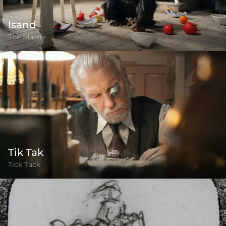
Isand
The Master
Tik Tak
Tick Tack