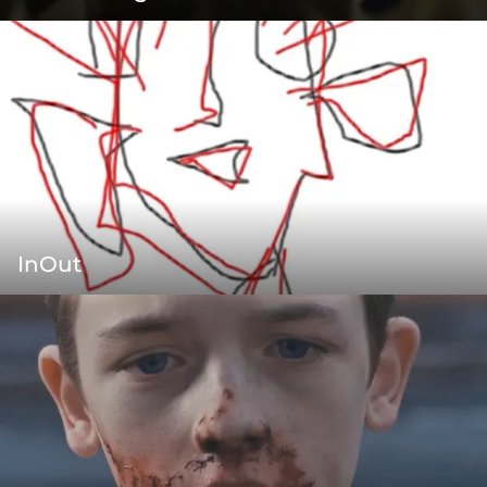
InOut