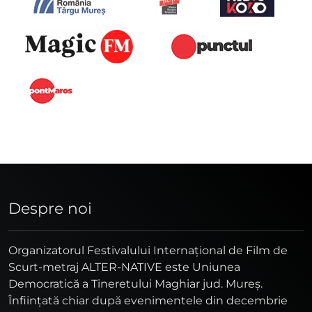
Despre noi
Organizatorul Festivalului Internaţional de Film de
Scurt-metraj ALTER-NATIVE este Uniunea
Democratică a Tineretului Maghiar jud. Mureş.
Înfiinţată chiar după evenimentele din decembrie