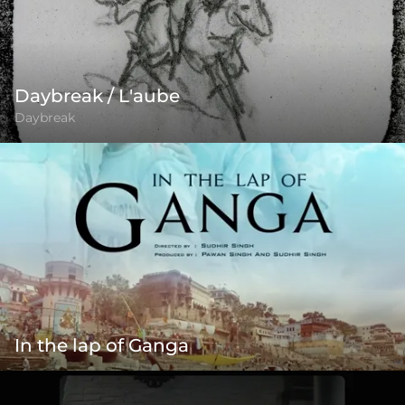
Daybreak / L'aube
Daybreak
In the lap of Ganga