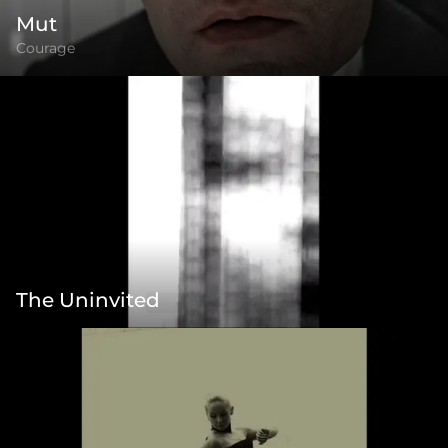
Mut
Courage
The Uninvited