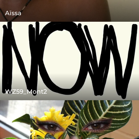
Aïssa
WZ59_Mont2