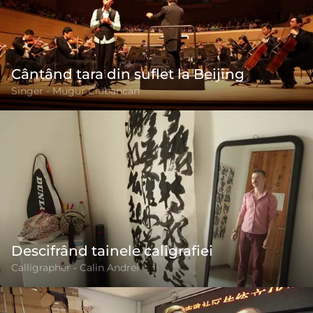
Cântând ţara din suflet la Beijing
Singer - Mugur Ciubancan
Descifrând tainele caligrafiei
Calligrapher - Calin Andrei