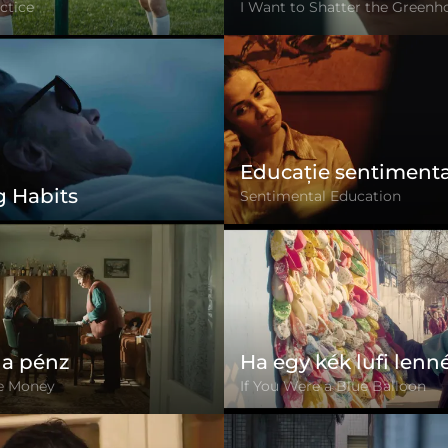
ctice
I Want to Shatter the Greenh
Educație sentiment
 Habits
Sentimental Education
 a pénz
Ha egy kék lufi lenn
e Money
If You Were a Blue Balloon