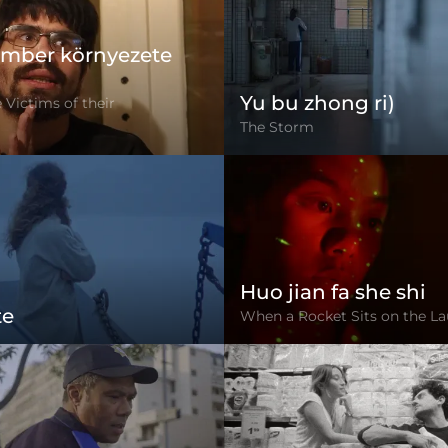
mber környezete
Yu bu zhong ri)
 Victims of their
The Storm
Huo jian fa she shi
te
When a Rocket Sits on the L