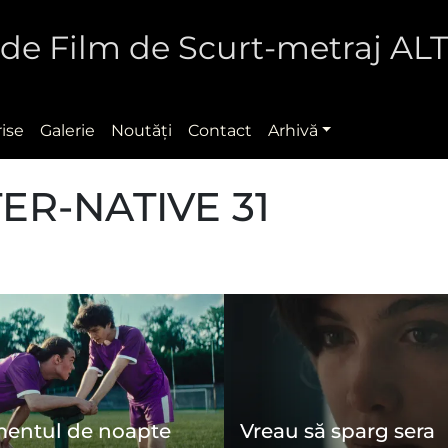
al de Film de Scurt-metraj A
rise
Galerie
Noutăţi
Contact
Arhivă
TER-NATIVE 31
entul de noapte
Vreau să sparg sera