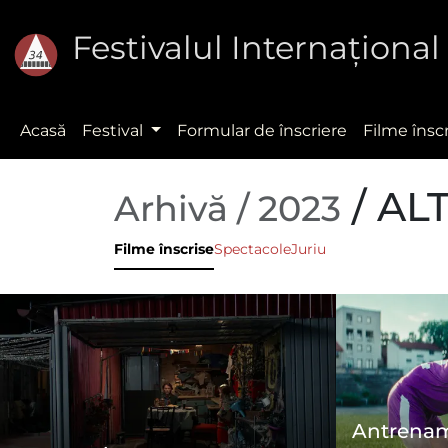
Festivalul Internaţion
Acasă
Festival
Formular de înscriere
Filme însc
/ AL
Arhivă / 2023
Filme înscrise
Spectacole
Juriu
Antrenam