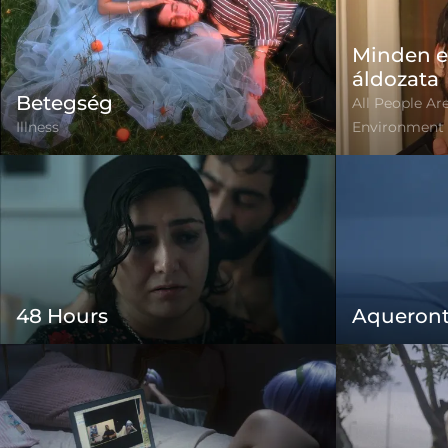
Minden e
áldozata
Betegség
All People Are
Illness
Environment
48 Hours
Aqueron