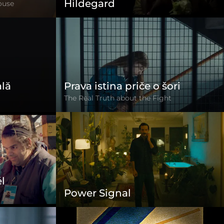
Hildegard
ouse
ală
Prava istina priče o šori
The Real Truth about the Fight
él
Power Signal