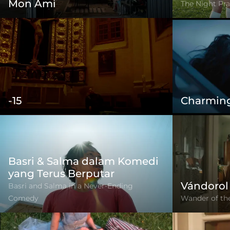
Mon Ami
The Night Pra
-15
Charming
Basri & Salma dalam Komedi
yang Terus Berputar
Vándorol
Basri and Salma in a Never-Ending
Comedy
Wander of th