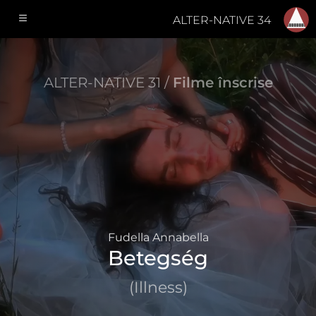
ALTER-NATIVE 34
ALTER-NATIVE 31 /
Filme înscrise
Fudella Annabella
Betegség
(Illness)