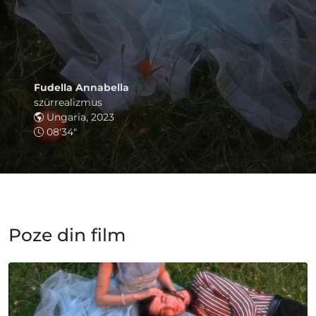
Fudella Annabella
szürrealizmus
Ungaria, 2023
08'34"
Poze din film