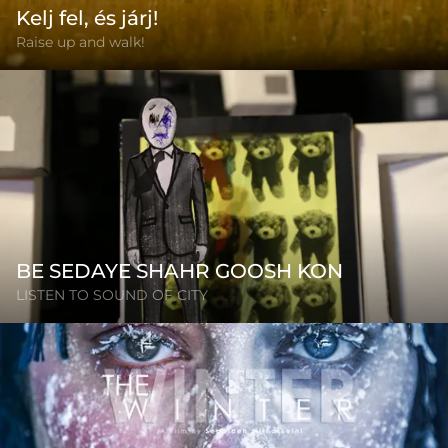
Kelj fel, és járj!
Raise up and walk!
BE SEDAYE SHAHR GOOSH KON
LISTEN TO SOUND OF CITY