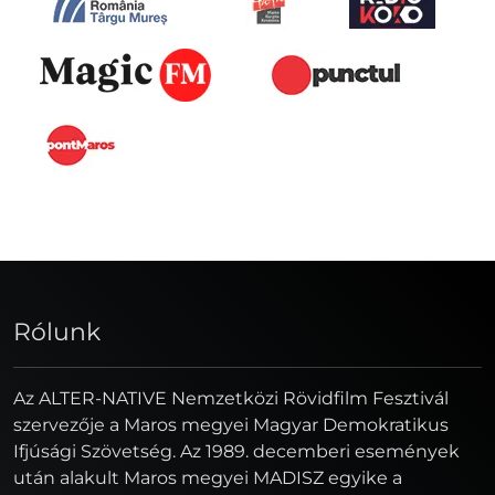
Rólunk
Az ALTER-NATIVE Nemzetközi Rövidfilm Fesztivál
szervezője a Maros megyei Magyar Demokratikus
Ifjúsági Szövetség. Az 1989. decemberi események
után alakult Maros megyei MADISZ egyike a