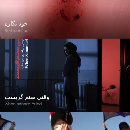
خود نگاره
Self-portrait
وقتی صنم گریست
when sanam cried