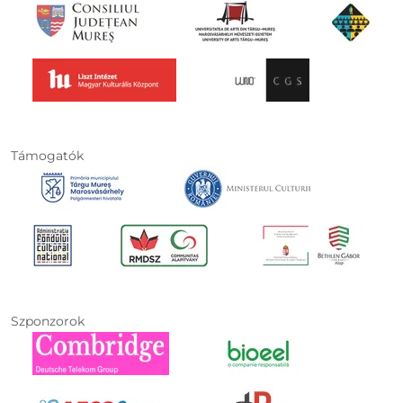
Támogatók
Szponzorok