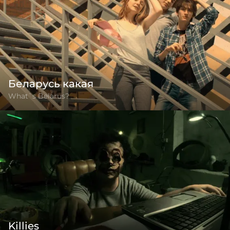
Беларусь какая
What`s Belarus?
Killies