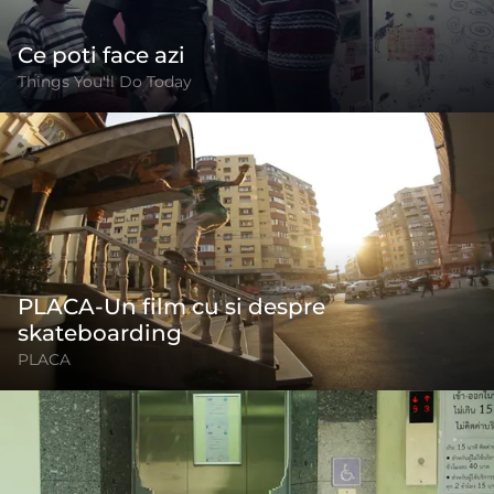
Ce poti face azi
Things You'll Do Today
PLACA-Un film cu si despre
skateboarding
PLACA