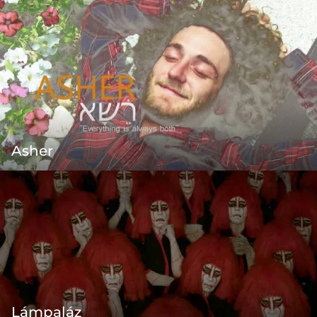
Asher
Lámpaláz