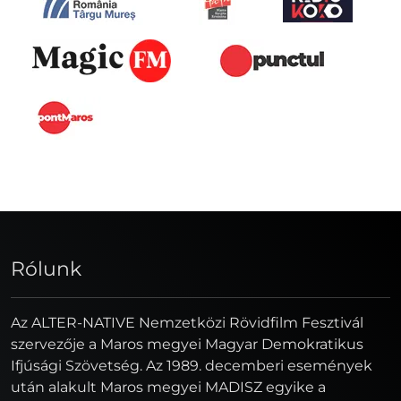
Rólunk
Az ALTER-NATIVE Nemzetközi Rövidfilm Fesztivál
szervezője a Maros megyei Magyar Demokratikus
Ifjúsági Szövetség. Az 1989. decemberi események
után alakult Maros megyei MADISZ egyike a