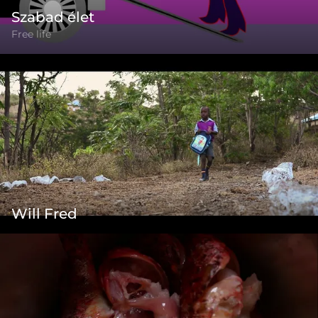
Szabad élet
Free life
Will Fred