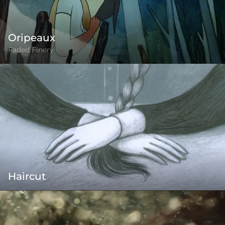
Oripeaux
Faded Finery
Haircut