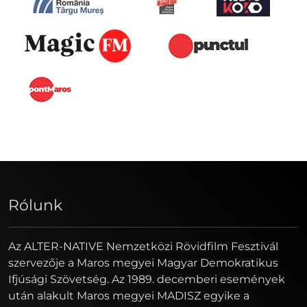
Rólunk
Az ALTER-NATIVE Nemzetközi Rövidfilm Fesztivál
szervezője a Maros megyei Magyar Demokratikus
Ifjúsági Szövetség. Az 1989. decemberi események
után alakult Maros megyei MADISZ egyike a