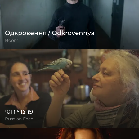
Одкровення / Odkrovennya
Boom
פרצוף רוסי
Russian Face