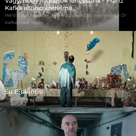
Vágy, hogy indiánok lehessünk - Franz
Kafka utolsó szerelme
We’d lough together, fool around and go swimming – Dr
Kafka’s Last Smile
Su Birikintisi
The Puddle