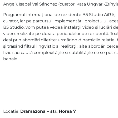
Angel), Isabel Val Sánchez (curator: Kata Ungvári-Zrínyi)
Programul internațional de rezidențe B5 Studio AiR își 
curator, iar pe parcursul implementării proiectului, aces
B5 Studio, vom putea vedea instalații video și lucrări de 
video, realizate pe durata perioadelor de rezidență. Toa
deși prin abordări diferite: urmărind dinamicile relație
și trasând filtrul lingvistic al realității; alte abordări cer
fizic sau caută complexitățile și subtilitățile ce se pot
banale.
Locaţie:
Dramazona – str. Horea 7