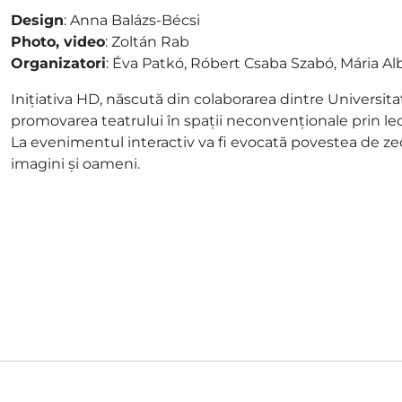
Design
: Anna Balázs-Bécsi
Photo, video
: Zoltán Rab
Organizatori
: Éva Patkó, Róbert Csaba Szabó, Mária A
Inițiativa HD, născută din colaborarea dintre Universita
promovarea teatrului în spații neconvenționale prin l
La evenimentul interactiv va fi evocată povestea de zec
imagini și oameni.