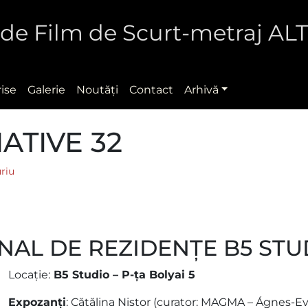
al de Film de Scurt-metraj A
rise
Galerie
Noutăţi
Contact
Arhivă
ATIVE 32
riu
AL DE REZIDENȚE B5 STUD
Locaţie:
B5 Studio – P-ţa Bolyai 5
Expozanți
: Cătălina Nistor (curator: MAGMA – Ágnes-Evel