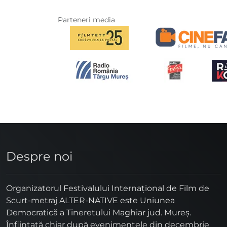
Parteneri media
Despre noi
Organizatorul Festivalului Internaţional de Film de
Scurt-metraj ALTER-NATIVE este Uniunea
Democratică a Tineretului Maghiar jud. Mureş.
Înfiinţată chiar după evenimentele din decembrie