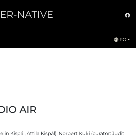
LTER-NATIVE
RO
IO AIR
in Kispál, Attila Kispál), Norbert Kuki (curator: Judit