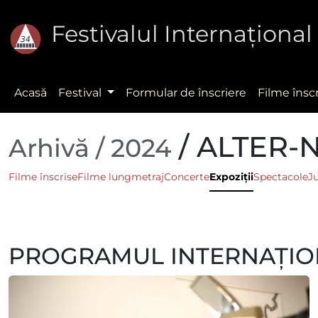
Festivalul Internaţion
Acasă
Festival
Formular de înscriere
Filme însc
/ ALTER-N
Arhivă / 2024
Filme înscrise
Filme lungmetraj
Concerte
Expoziții
Spectacole
Ju
PROGRAMUL INTERNAȚION