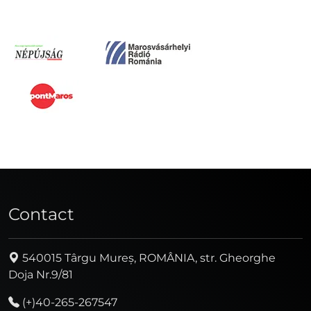
Contact
540015 Târgu Mureș, ROMÂNIA, str. Gheorghe
Doja Nr.9/81
(+)40-265-267547