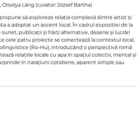
, Orsolya Láng (curator: József Bartha)
propune să exploreze relația complexă dintre artist și
ta a adoptat un accent local. În cadrul expoziției de la
sunet, publicații și hărți alternative, desene și lucrări
te cele patru proiecte se conectează la contextul local,
i bilingvistice (Ro-Hu), introducând o perspectivă romă
cetează relațiile locale cu apa în spațiul colectiv, mental și
 surprinde în narațiuni cotidiene, aparent simple sau