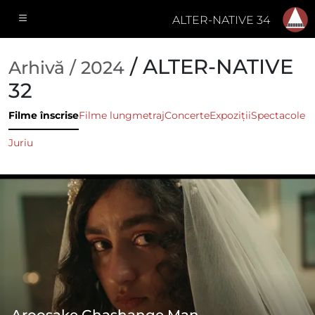
ALTER-NATIVE 34
/ ALTER-NATIVE
Arhivă / 2024
32
Filme înscrise
Filme lungmetraj
Concerte
Expoziții
Spectacole
Juriu