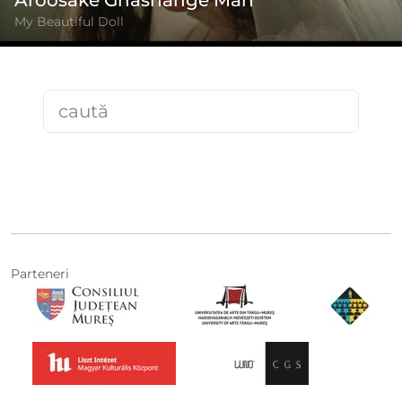
Aroosake Ghashange Man
My Beautiful Doll
Parteneri