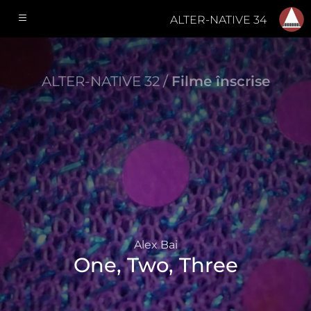
ALTER-NATIVE 34
ALTER-NATIVE 32 /
Filme înscrise
Alex Bai
One, Two, Three