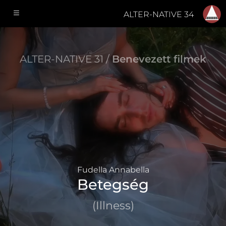
ALTER-NATIVE 34
ALTER-NATIVE 31 /
Benevezett filmek
Fudella Annabella
Betegség
(Illness)