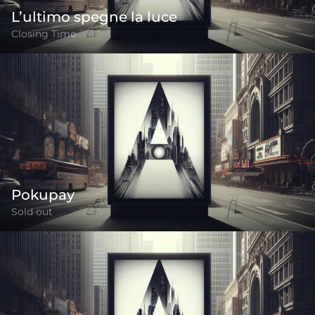
L’ultimo spegne la luce
Closing Time
Pokupay
Sold out