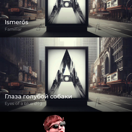
Ismerős
Familiar
Глаза голубой собаки
Eyes of a blue dog