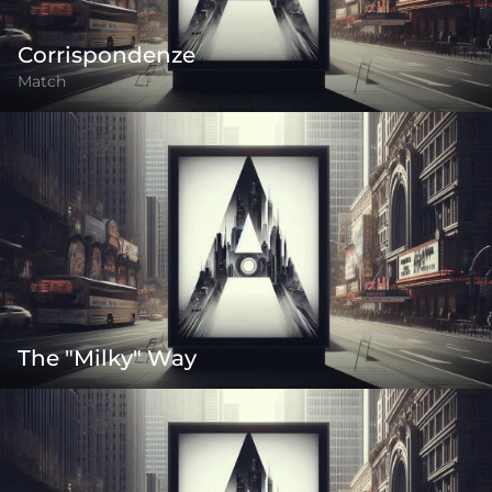
Corrispondenze
Match
The "Milky" Way