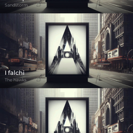
Sandstorm
I falchi
The hawks