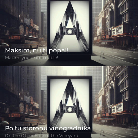
Maksim, nu ti popal!
Maxim, you’re in trouble!
Po tu storonu vinogradnika
On the Other Side of the Vineyard