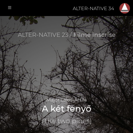
ALTER-NATIVE 34
ALTER-NATIVE 23 /
Filme înscrise
Major Lajos-Attila
A két fenyő
(The two pines)