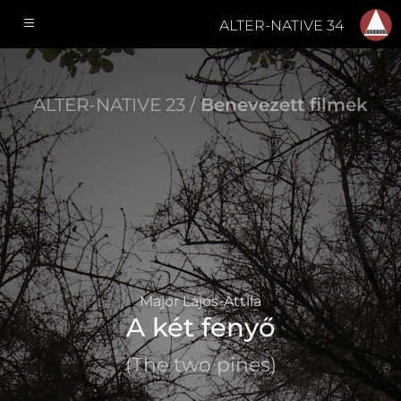
ALTER-NATIVE 34
ALTER-NATIVE 23 /
Benevezett filmek
Major Lajos-Attila
A két fenyő
(The two pines)