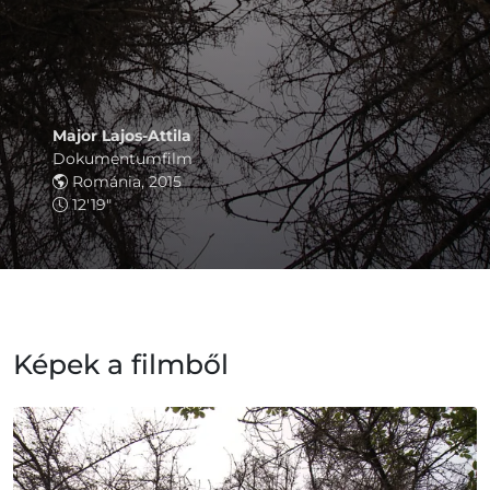
Major Lajos-Attila
Dokumentumfilm
Románia, 2015
12'19"
Képek a filmből