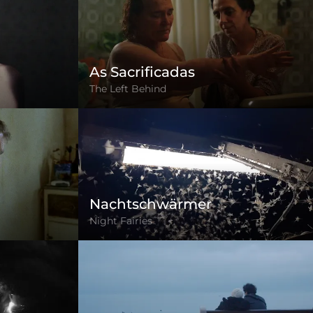
o
As Sacrificadas
The Left Behind
Nachtschwärmer
Night Fairies