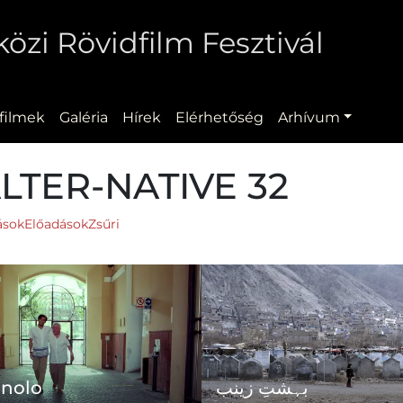
zi Rövidfilm Fesztivál
filmek
Galéria
Hírek
Elérhetőség
Arhívum
ALTER-NATIVE 32
tások
Előadások
Zsűri
anolo
بہشتِ زینب