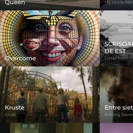
Queen
My Uncle Ma
SCRISOA
DE EST
Overcome
Letter from t
Kruste
Entre sie
Crust
Among Seve