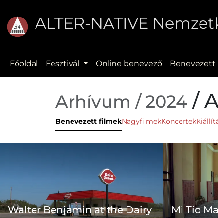
ALTER-NATIVE Nemzetkö
Főoldal
Fesztivál
Online benevező
Benevezett 
/ 
Arhívum / 2024
Benevezett filmek
Nagyfilmek
Koncertek
Kiállí
Walter Benjamin at the Dairy
Mi Tío M