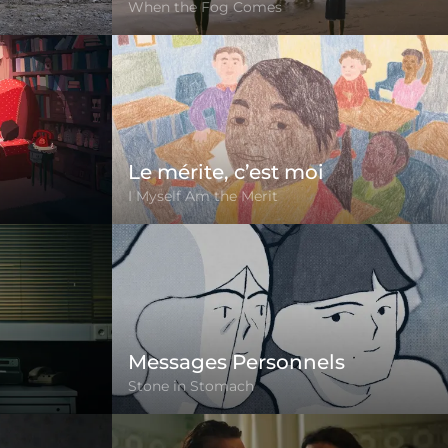
When the Fog Comes
Le mérite, c’est moi
I Myself Am the Merit
Messages Personnels
Stone in Stomach