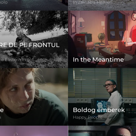
nolo
In Zainab's Heaven
RE DE PE FRONTUL
In the Meantime
he Eastern Front
te
Boldog emberek
n
Happy People