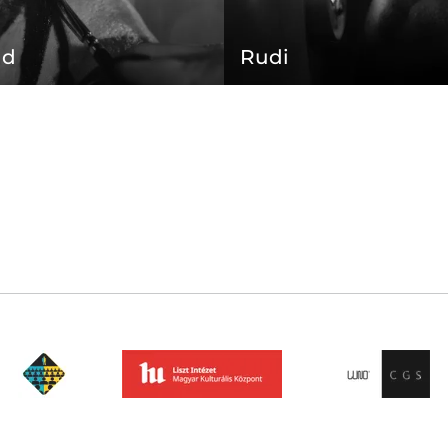
ld
Rudi