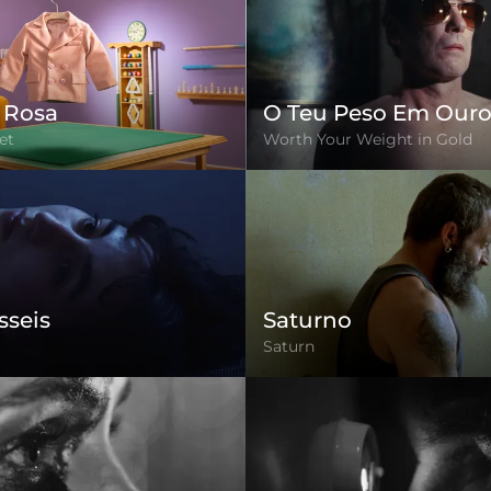
 Rosa
O Teu Peso Em Our
et
Worth Your Weight in Gold
sseis
Saturno
Saturn