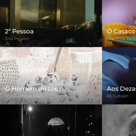
2ª Pessoa
O Casaco
2nd Person
The Pink Jack
O Homem do Lixo
Aos Deza
The Garbage Man
At Sixteen