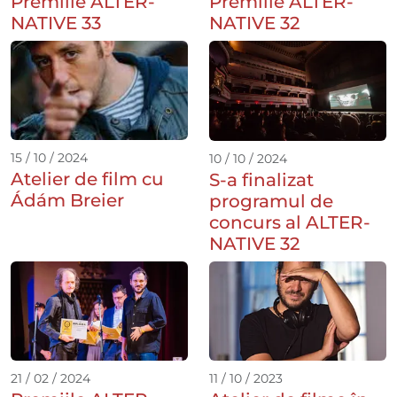
Premiile ALTER-
Premiile ALTER-
NATIVE 33
NATIVE 32
15 / 10 / 2024
10 / 10 / 2024
Atelier de film cu
S-a finalizat
Ádám Breier
programul de
concurs al ALTER-
NATIVE 32
21 / 02 / 2024
11 / 10 / 2023