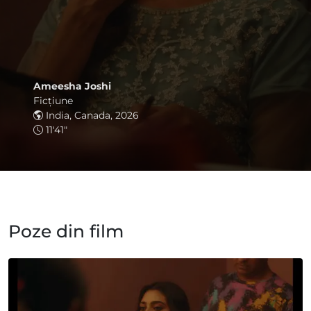
Ameesha Joshi
Ficţiune
India, Canada, 2026
11'41"
Poze din film