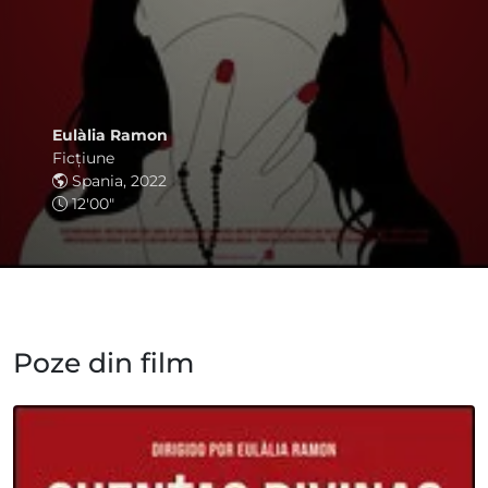
Eulàlia Ramon
Ficţiune
Spania, 2022
12'00"
Poze din film