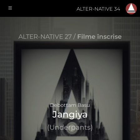
ALTER-NATIVE 34
ALTER-NATIVE 27 /
Filme înscrise
Debottam Basu
Jangiya
(Underpants)