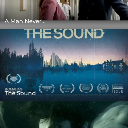
A Man Never...
The Sound