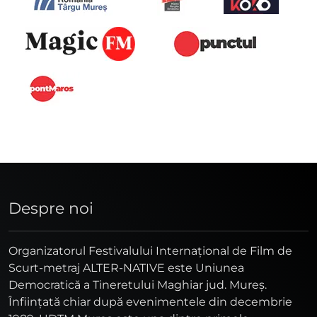
Despre noi
Organizatorul Festivalului Internaţional de Film de
Scurt-metraj ALTER-NATIVE este Uniunea
Democratică a Tineretului Maghiar jud. Mureş.
Înfiinţată chiar după evenimentele din decembrie