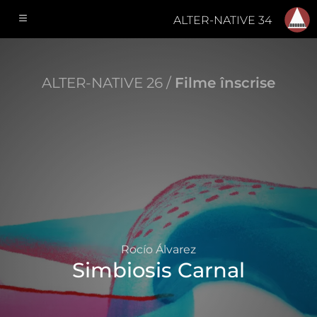
ALTER-NATIVE 34
ALTER-NATIVE 26 /
Filme înscrise
Rocío Álvarez
Simbiosis Carnal