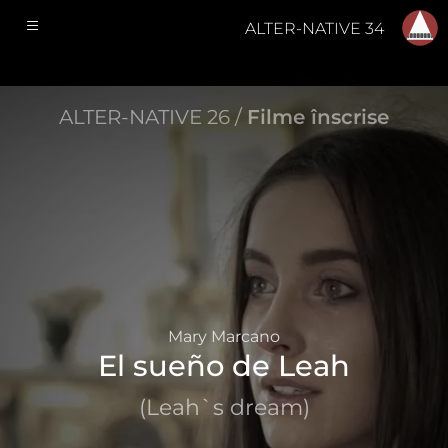
ALTER-NATIVE 34
ALTER-NATIVE 26 /
Filme înscrise
Mary Marcano
El sueño de Leah
(Leah`s dream)