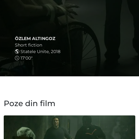
ÖZLEM ALTINGOZ
Short fiction
Statele Unite, 2018
17'00"
Poze din film