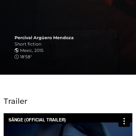
Percival Argüero Mendoza
Short fiction
Mexic, 2015
18'58"
Trailer