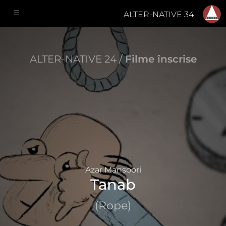
ALTER-NATIVE 34
ALTER-NATIVE 24 /
Filme înscrise
Azar Mansoori
Tanab
(Rope)