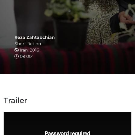
Reza Zahtabchian
Short fiction
Iran, 2016
09'00"
Trailer