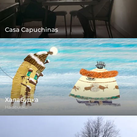
Casa Capuchinas
Халабудка
Halabudka