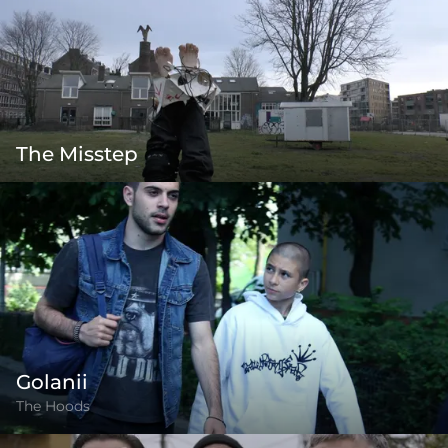
The Misstep
Golanii
The Hoods