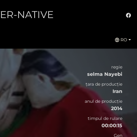
LTER-NATIVE
RO
regie
selma Nayebi
țara de producție
Iran
anul de producție
2014
timpul de rulare
00:00:15
Gen