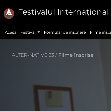
Festivalul Internaţion
Acasă
Festival
Formular de înscriere
Filme însc
ALTER-NATIVE 23 /
Filme înscrise