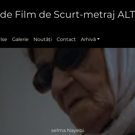
al de Film de Scurt-metraj A
rise
Galerie
Noutăţi
Contact
Arhivă
selma Nayebi