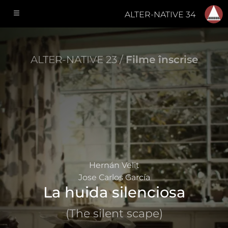
ALTER-NATIVE 34
ALTER-NATIVE 23 /
Filme înscrise
Hernán Velit
Jose Carlos García
La huida silenciosa
(The silent scape)