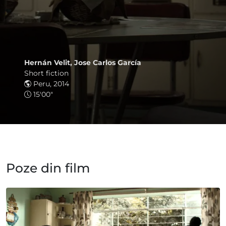
Hernán Velit, Jose Carlos García
Short fiction
Peru, 2014
15'00"
Poze din film