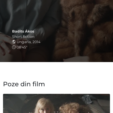
Badits Ákos
Short fiction
Ungaria, 2014
08'45"
Poze din film