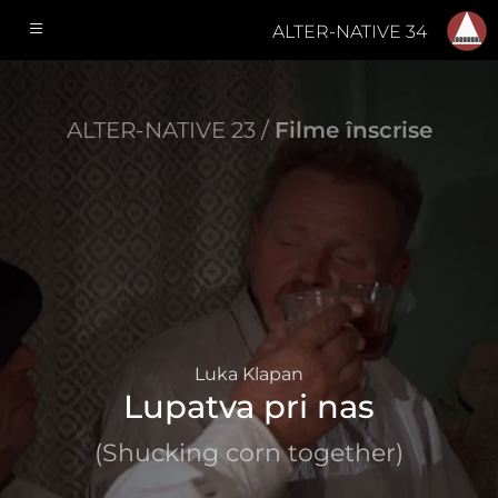
ALTER-NATIVE 34
ALTER-NATIVE 23 /
Filme înscrise
Luka Klapan
Lupatva pri nas
(Shucking corn together)