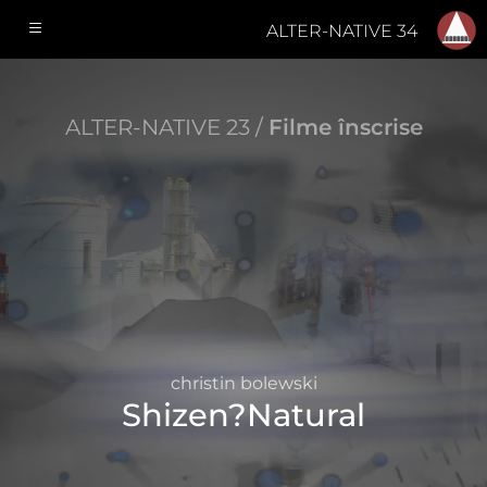
ALTER-NATIVE 34
ALTER-NATIVE 23 /
Filme înscrise
christin bolewski
Shizen?Natural