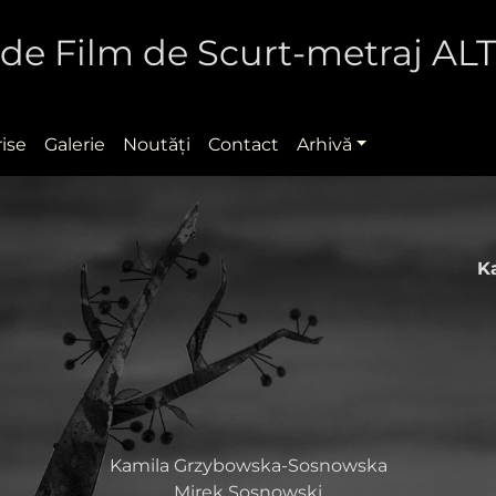
al de Film de Scurt-metraj A
rise
Galerie
Noutăţi
Contact
Arhivă
K
Kamila Grzybowska-Sosnowska
Mirek Sosnowski