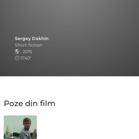
Sergey Dakhin
Short fiction
, 2015
11'40"
Poze din film