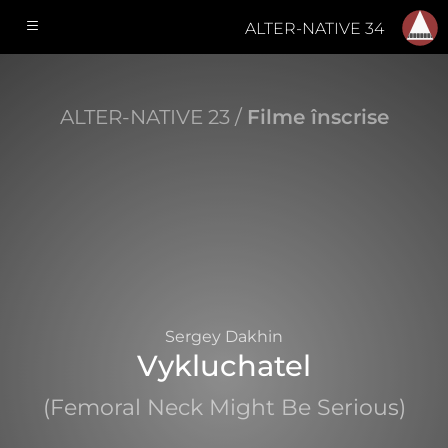
ALTER-NATIVE 34
ALTER-NATIVE 23 /
Filme înscrise
Sergey Dakhin
Vykluchatel
(Femoral Neck Might Be Serious)