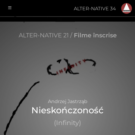
ALTER-NATIVE 34
ALTER-NATIVE 21 /
Filme înscrise
Andrzej Jastrząb
Nieskończoność
(Infinity)