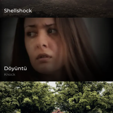
Shellshock
Döyüntü
Knock