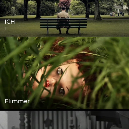
ICH
I
Flimmer