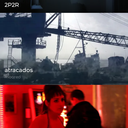
2P2R
atracados
moored