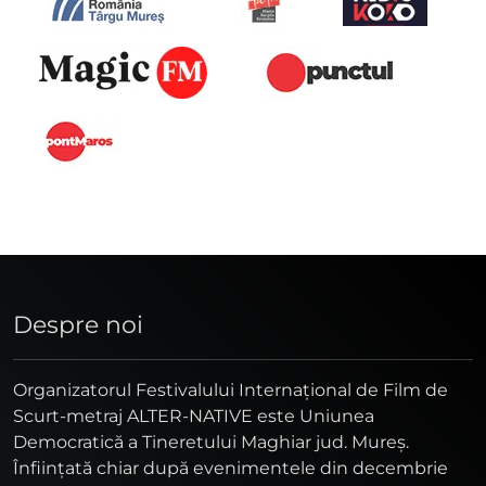
Despre noi
Organizatorul Festivalului Internaţional de Film de
Scurt-metraj ALTER-NATIVE este Uniunea
Democratică a Tineretului Maghiar jud. Mureş.
Înfiinţată chiar după evenimentele din decembrie