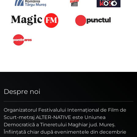
Despre noi
Organizatorul Festivalului Internaţional de Film de
Scurt-metraj ALTER-NATIVE este Uniunea
Democratică a Tineretului Maghiar jud. Mureş.
Înfiinţată chiar după evenimentele din decembrie