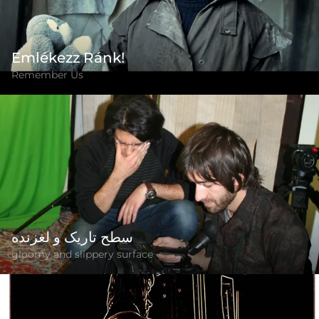
Emlékezz Ránk!
Remember Us
سطح تاریک و لغزنده
gloomy and slippery surface