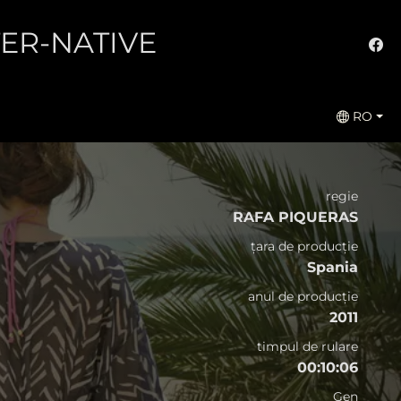
LTER-NATIVE
RO
regie
RAFA PIQUERAS
țara de producție
Spania
anul de producție
2011
timpul de rulare
00:10:06
Gen