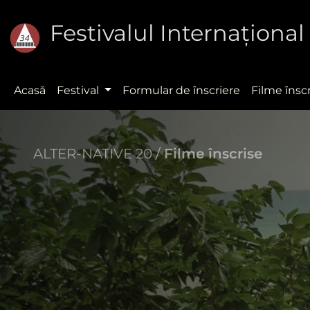
Festivalul Internaţion
Acasă
Festival
Formular de înscriere
Filme însc
ALTER-NATIVE 20 /
Filme înscrise