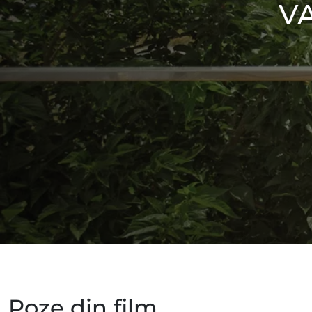
V
Poze din film