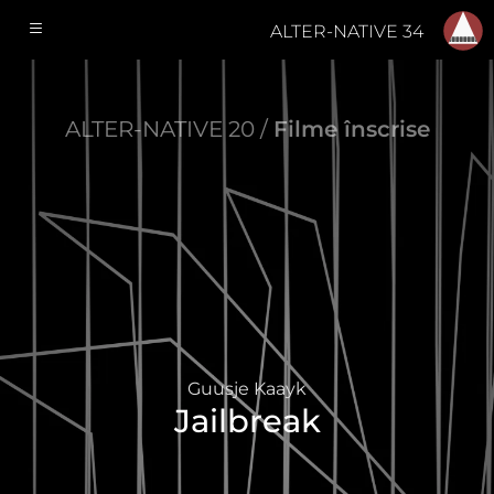
ALTER-NATIVE 34
ALTER-NATIVE 20 /
Filme înscrise
Guusje Kaayk
Jailbreak