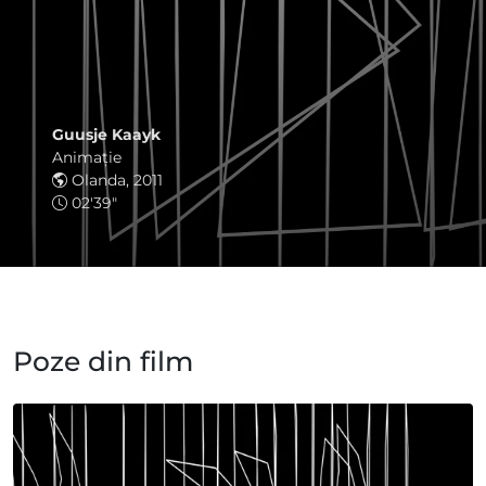
Guusje Kaayk
Animaţie
Olanda, 2011
02'39"
Poze din film