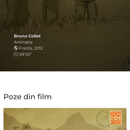
Bruno Collet
Animaţie
Franța, 2012
09'50"
Poze din film