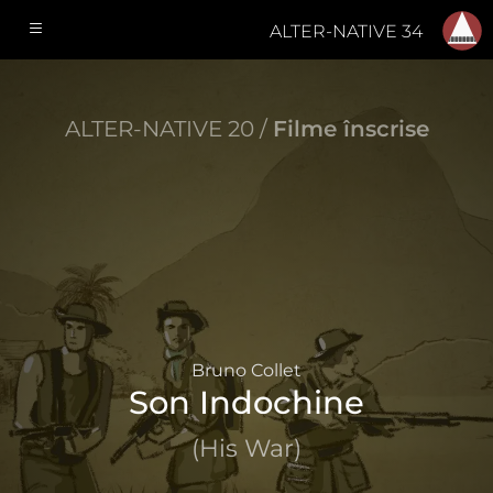
ALTER-NATIVE 34
ALTER-NATIVE 20 /
Filme înscrise
Bruno Collet
Son Indochine
(His War)