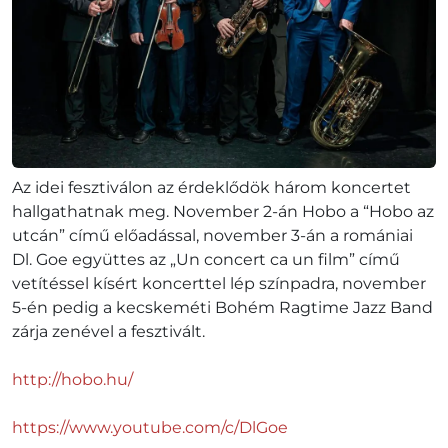
Az idei fesztiválon az érdeklődök három koncertet
hallgathatnak meg. November 2-án Hobo a “Hobo az
utcán” című előadással, november 3-án a romániai
Dl. Goe együttes az „Un concert ca un film” című
vetítéssel kísért koncerttel lép színpadra, november
5-én pedig a kecskeméti Bohém Ragtime Jazz Band
zárja zenével a fesztivált.
http://hobo.hu/
https://www.youtube.com/c/DlGoe