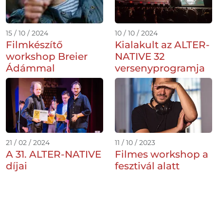
15 / 10 / 2024
10 / 10 / 2024
Filmkészítő
Kialakult az ALTER-
workshop Breier
NATIVE 32
Ádámmal
versenyprogramja
21 / 02 / 2024
11 / 10 / 2023
A 31. ALTER-NATIVE
Filmes workshop a
díjai
fesztivál alatt