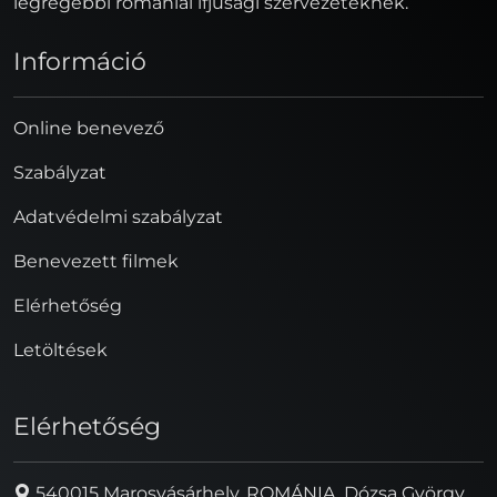
legrégebbi romániai ifjúsági szervezeteknek.
Információ
Online benevező
Szabályzat
Adatvédelmi szabályzat
Benevezett filmek
Elérhetőség
Letöltések
Elérhetőség
540015 Marosvásárhely, ROMÁNIA, Dózsa György