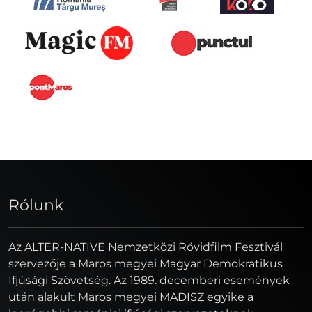
Rólunk
Az ALTER-NATIVE Nemzetközi Rövidfilm Fesztivál
szervezője a Maros megyei Magyar Demokratikus
Ifjúsági Szövetség. Az 1989. decemberi események
után alakult Maros megyei MADISZ egyike a