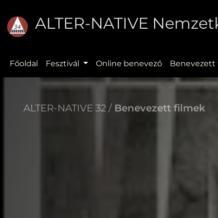
ALTER-NATIVE Nemzetkö
Főoldal
Fesztivál
Online benevező
Benevezett 
ALTER-NATIVE 32 /
Benevezett filmek