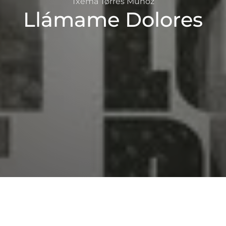
Txema Tørres Muñoz
Llámame Dolores