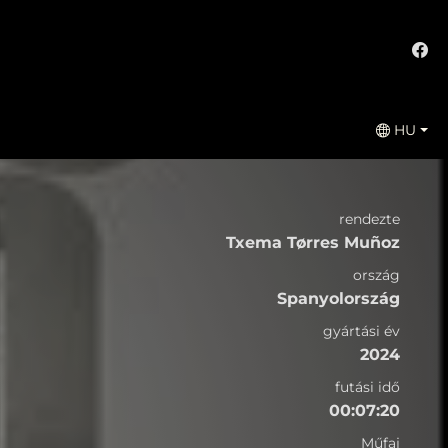
HU
rendezte
Txema Tørres Muñoz
ország
Spanyolország
gyártási év
2024
futási idő
00:07:20
Műfaj